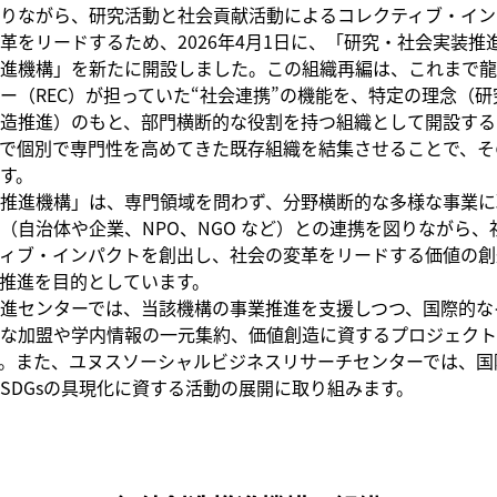
りながら、研究活動と社会貢献活動によるコレクティブ・イン
革をリードするため、2026年4月1日に、「研究・社会実装推
進機構」を新たに開設しました。この組織再編は、これまで龍
ー（REC）が担っていた“社会連携”の機能を、特定の理念（
造推進）のもと、部門横断的な役割を持つ組織として開設する
で個別で専門性を高めてきた既存組織を結集させることで、そ
す。
推進機構」は、専門領域を問わず、分野横断的な多様な事業に
（自治体や企業、NPO、NGO など）との連携を図りながら、
ィブ・インパクトを創出し、社会の変革をリードする価値の創
推進を目的としています。
進センターでは、当該機構の事業推進を支援しつつ、国際的な
な加盟や学内情報の一元集約、価値創造に資するプロジェクト
。また、ユヌスソーシャルビジネスリサーチセンターでは、国
SDGsの具現化に資する活動の展開に取り組みます。