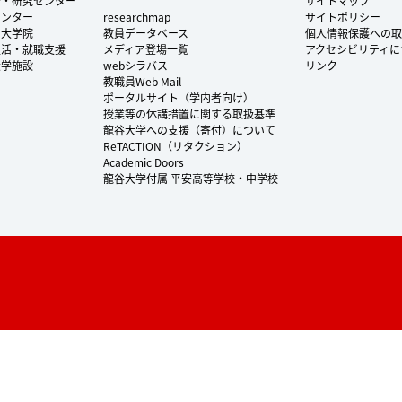
所・研究センター
サイトマップ
センター
researchmap
サイトポリシー
・大学院
教員データベース
個人情報保護への取
生活・就職支援
メディア登場一覧
アクセシビリティに
大学施設
webシラバス
リンク
教職員Web Mail
ポータルサイト（学内者向け）
授業等の休講措置に関する取扱基準
龍谷大学への支援（寄付）について
ReTACTION（リタクション）
Academic Doors
龍谷大学付属 平安高等学校・中学校