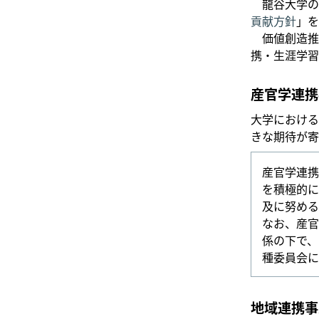
龍谷大学の
貢献方針
」を
価値創造推
携・生涯学習
産官学連携
大学における
きな期待が寄
産官学連携
を積極的に
及に努める
なお、産官
係の下で、
種委員会に
地域連携事