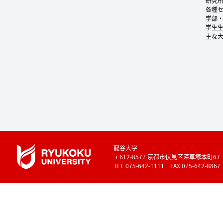
研究
各種
学部
学生
主な
龍谷大学
〒612-8577 京都市伏見区深草塚本町67
TEL 075-642-1111 FAX 075-642-8867